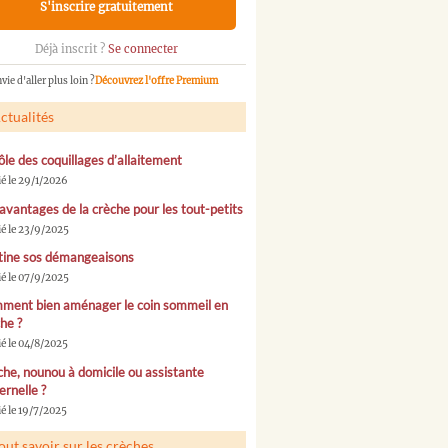
S'inscrire gratuitement
Déjà inscrit ?
Se connecter
vie d'aller plus loin ?
Découvrez l'offre Premium
ctualités
ôle des coquillages d’allaitement
ié le 29/1/2026
avantages de la crèche pour les tout-petits
ié le 23/9/2025
tine sos démangeaisons
ié le 07/9/2025
ment bien aménager le coin sommeil en
he ?
ié le 04/8/2025
he, nounou à domicile ou assistante
rnelle ?
é le 19/7/2025
out savoir sur les crèches