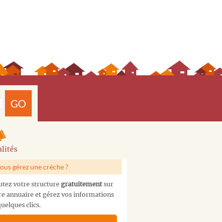
GO
lités
ous gérez une crèche ?
utez votre structure
gratuitement
sur
re annuaire et gérez vos informations
uelques clics.