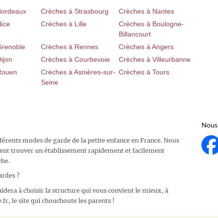
Bordeaux
Crèches à Strasbourg
Crèches à Nantes
Nice
Crèches à Lille
Crèches à Boulogne-
Billancourt
Grenoble
Crèches à Rennes
Crèches à Angers
ijon
Crèches à Courbevoie
Crèches à Villeurbanne
Rouen
Crèches à Asnières-sur-
Crèches à Tours
Seine
Nous 
fférents modes de garde de la petite enfance en France. Nous
ent trouver un établissement rapidement et facilement
che.
ardes ?
idera à choisir la structure qui vous convient le mieux, à
fr, le site qui chouchoute les parents !