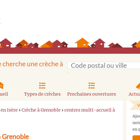
e cherche une crèche à
ueil
Types de crèches
Prochaines ouvertures
Actua
V
 en Isère
›
Crèche à Grenoble
›
centres multi-accueil à
Ajo
not
en q
à Grenoble