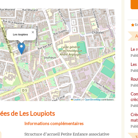
En
×
Les loupiots
A
Le r
Publ
Les 
Publ
Rou
Publ
Com
crèc
Leaflet
|
©
OpenStreetMap
contributors
Publ
ées de Les Loupiots
Crèc
mate
Informations complémentaires
Publi
Structure d'accueil Petite Enfance associative
T