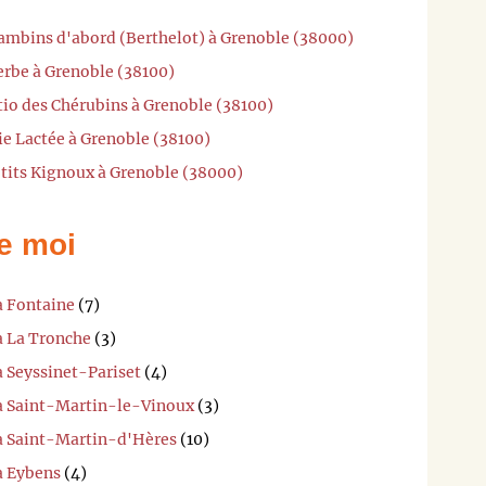
Bambins d'abord (Berthelot) à Grenoble (38000)
erbe à Grenoble (38100)
tio des Chérubins à Grenoble (38100)
ie Lactée à Grenoble (38100)
'tits Kignoux à Grenoble (38000)
e moi
à Fontaine
(7)
à La Tronche
(3)
à Seyssinet-Pariset
(4)
 à Saint-Martin-le-Vinoux
(3)
 à Saint-Martin-d'Hères
(10)
à Eybens
(4)