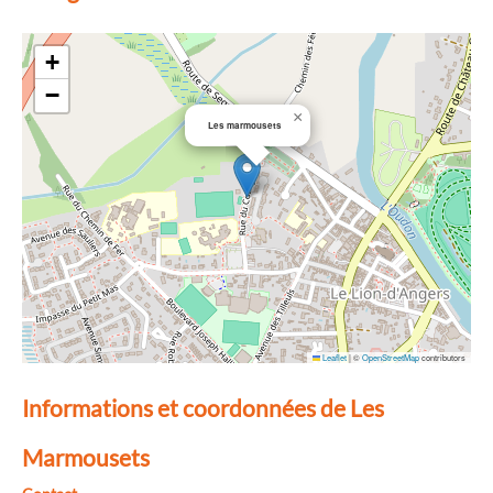
+
−
×
Les marmousets
Leaflet
|
©
OpenStreetMap
contributors
Informations et coordonnées de Les
Marmousets