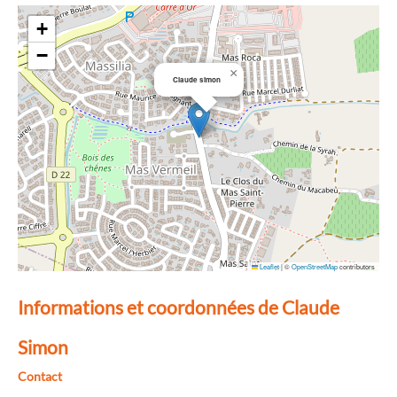
+
−
×
Claude simon
Leaflet
|
©
OpenStreetMap
contributors
Informations et coordonnées de Claude
Simon
Contact