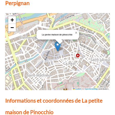
Perpignan
+
−
×
La petite maison de pinocchio
Leaflet
|
©
OpenStreetMap
contributors
Informations et coordonnées de La petite
maison de Pinocchio