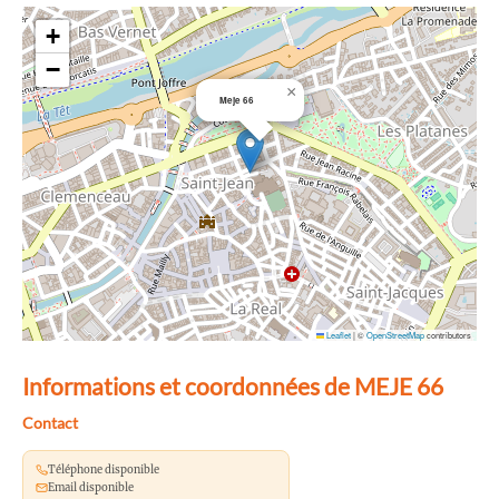
+
−
×
Meje 66
Leaflet
|
©
OpenStreetMap
contributors
Informations et coordonnées de MEJE 66
Contact
Téléphone disponible
Email disponible