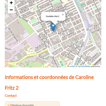
+
−
×
Caroline fritz 2
Leaflet
|
©
OpenStreetMap
contributors
Informations et coordonnées de Caroline
Fritz 2
Contact
Téléphone disponible