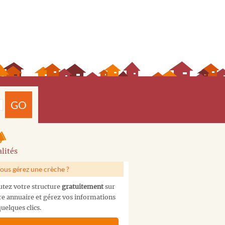
GO
lités
ous gérez une crèche ?
utez votre structure
gratuitement
sur
re annuaire et gérez vos informations
uelques clics.