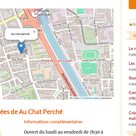
En
×
Au chat perché
A
Le r
Publ
Les 
Publ
Rou
Publ
Com
crèc
Leaflet
|
©
OpenStreetMap
contributors
Publ
ées de Au Chat Perché
Crèc
mate
Informations complémentaires
Publi
Ouvert du lundi au vendredi de 7h30 à
T