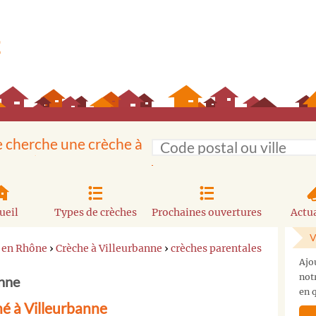
e cherche une crèche à
ueil
Types de crèches
Prochaines ouvertures
Actua
V
 en Rhône
›
Crèche à Villeurbanne
›
crèches parentales
Ajo
not
anne
en q
é à Villeurbanne