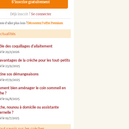
S'inscrire gratuitement
Déjà inscrit ?
Se connecter
vie d'aller plus loin ?
Découvrez l'offre Premium
ctualités
ôle des coquillages d’allaitement
ié le 29/1/2026
avantages de la crèche pour les tout-petits
ié le 23/9/2025
tine sos démangeaisons
ié le 07/9/2025
ment bien aménager le coin sommeil en
he ?
ié le 04/8/2025
he, nounou à domicile ou assistante
rnelle ?
é le 19/7/2025
out savoir sur les crèches