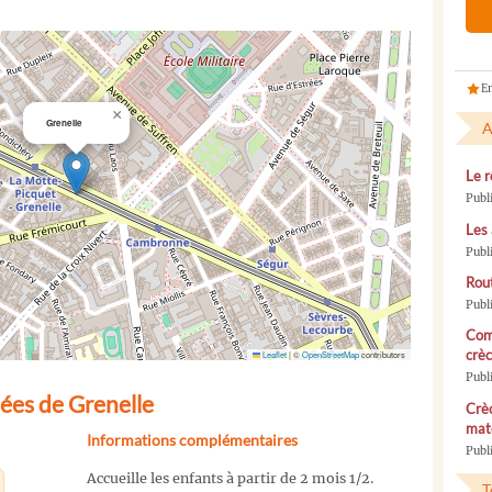
En
×
Grenelle
A
Le r
Publ
Les 
Publ
Rou
Publ
Com
crèc
Leaflet
|
©
OpenStreetMap
contributors
Publ
ées de Grenelle
Crèc
mate
Informations complémentaires
Publi
Accueille les enfants à partir de 2 mois 1/2.
T