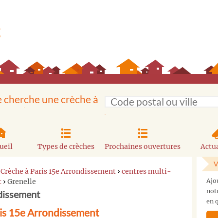
e cherche une crèche à
ueil
Types de crèches
Prochaines ouvertures
Actua
V
›
Crèche à Paris 15e Arrondissement
›
centres multi-
t
›
Grenelle
Ajo
not
ndissement
en q
ris 15e Arrondissement