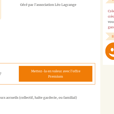
Géré par l'association Léo Lagrange
Crè
crè
vou
gar
I
Mettez-la en valeur avec l'offre
?
Premium
rs accueils (collectif, halte garderie, ou familial)