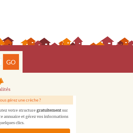
GO
lités
ous gérez une crèche ?
utez votre structure
gratuitement
sur
re annuaire et gérez vos informations
uelques clics.