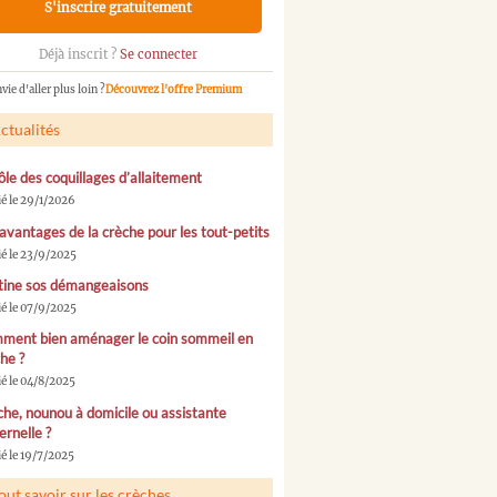
S'inscrire gratuitement
Déjà inscrit ?
Se connecter
vie d'aller plus loin ?
Découvrez l'offre Premium
ctualités
ôle des coquillages d’allaitement
ié le 29/1/2026
avantages de la crèche pour les tout-petits
ié le 23/9/2025
tine sos démangeaisons
ié le 07/9/2025
ment bien aménager le coin sommeil en
he ?
ié le 04/8/2025
he, nounou à domicile ou assistante
rnelle ?
é le 19/7/2025
out savoir sur les crèches