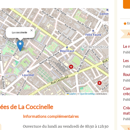
En
×
La coccinelle
A
Le r
Publ
Les 
Publ
Rou
Publ
Com
crèc
Leaflet
|
©
OpenStreetMap
contributors
Publ
ées de La Coccinelle
Crèc
mate
Informations complémentaires
Publi
Ouverture du lundi au vendredi de 8h30 à 12h30
T