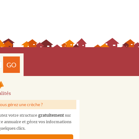
GO
lités
ous gérez une crèche ?
utez votre structure
gratuitement
sur
re annuaire et gérez vos informations
uelques clics.