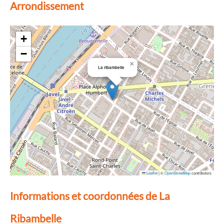
Arrondissement
+
−
×
La ribambelle
Leaflet
|
©
OpenStreetMap
contributors
Informations et coordonnées de La
Ribambelle