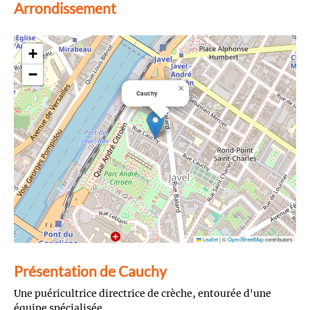
Arrondissement
+
−
×
Cauchy
Leaflet
|
©
OpenStreetMap
contributors
Présentation de Cauchy
Une puéricultrice directrice de crèche, entourée d'une
équipe spécialisée