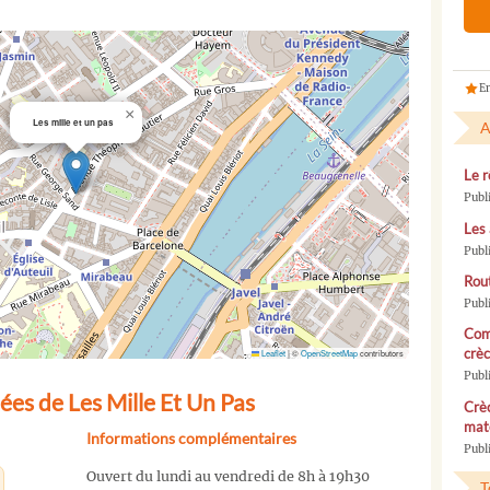
En
×
Les mille et un pas
A
Le r
Publ
Les 
Publ
Rou
Publ
Com
crèc
Leaflet
|
©
OpenStreetMap
contributors
Publ
es de Les Mille Et Un Pas
Crèc
mate
Informations complémentaires
Publi
Ouvert du lundi au vendredi de 8h à 19h30
T