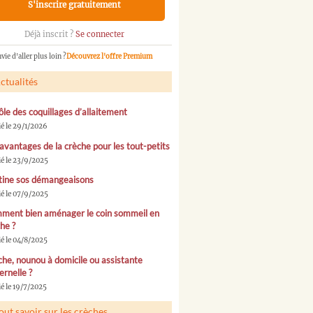
S'inscrire gratuitement
Déjà inscrit ?
Se connecter
vie d'aller plus loin ?
Découvrez l'offre Premium
ctualités
ôle des coquillages d’allaitement
ié le 29/1/2026
avantages de la crèche pour les tout-petits
ié le 23/9/2025
tine sos démangeaisons
ié le 07/9/2025
ment bien aménager le coin sommeil en
he ?
ié le 04/8/2025
he, nounou à domicile ou assistante
rnelle ?
é le 19/7/2025
out savoir sur les crèches