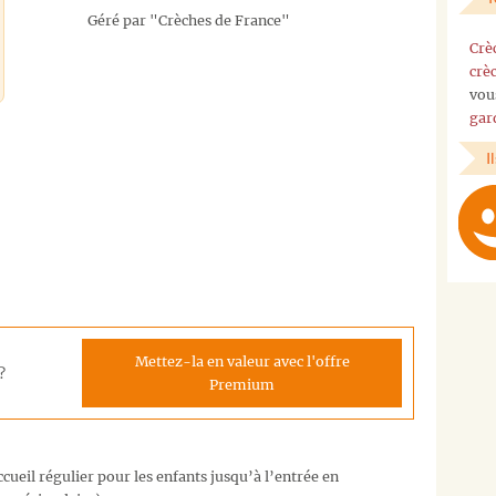
Géré par "Crèches de France"
Crè
crè
vou
gar
I
Mettez-la en valeur avec l'offre
?
Premium
cueil régulier pour les enfants jusqu’à l’entrée en