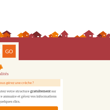
GO
lités
ous gérez une crèche ?
utez votre structure
gratuitement
sur
re annuaire et gérez vos informations
uelques clics.