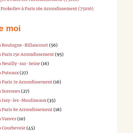
 Prokofiev à Paris 16e Arrondissement (75016)
e moi
 à Boulogne-Billancourt
(56)
à Paris 15e Arrondissement
(95)
à Neuilly-sur-Seine
(16)
à Puteaux
(27)
à Paris 7e Arrondissement
(16)
à Suresnes
(27)
 à Issy-les-Moulineaux
(35)
à Paris 8e Arrondissement
(18)
à Vanves
(10)
 à Courbevoie
(45)