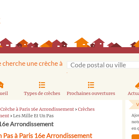
e cherche une crèche à
ueil
Types de crèches
Prochaines ouvertures
Actua
V
›
Crèche à Paris 16e Arrondissement
›
Crèches
ement
›
Les Mille Et Un Pas
Ajo
not
s 16e Arrondissement
en q
n Pas à Paris 16e Arrondissement