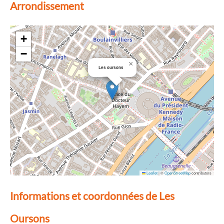
Arrondissement
+
−
×
Les oursons
Leaflet
|
©
OpenStreetMap
contributors
Informations et coordonnées de Les
Oursons