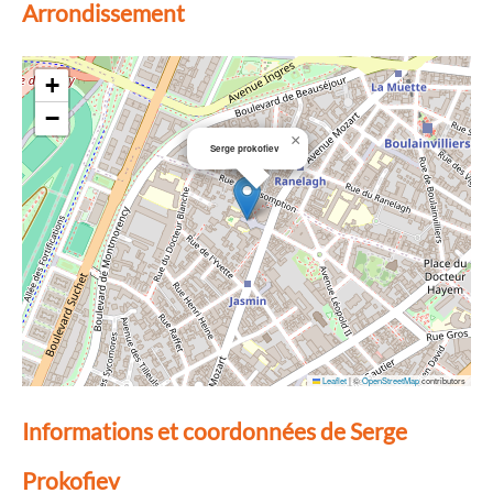
Arrondissement
+
−
×
Serge prokofiev
Leaflet
|
©
OpenStreetMap
contributors
Informations et coordonnées de Serge
Prokofiev