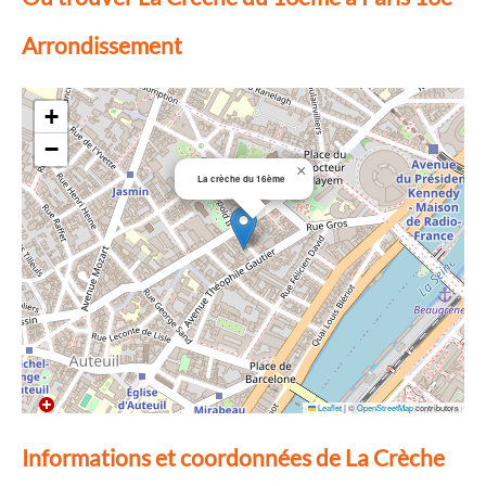
Arrondissement
+
−
×
La crèche du 16ème
Leaflet
|
©
OpenStreetMap
contributors
Informations et coordonnées de La Crèche