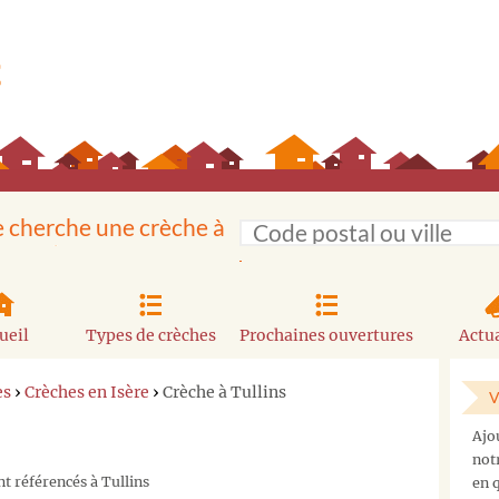
e cherche une crèche à
ueil
Types de crèches
Prochaines ouvertures
Actua
es
›
Crèches en Isère
›
Crèche à Tullins
V
Ajo
not
t référencés à Tullins
en q