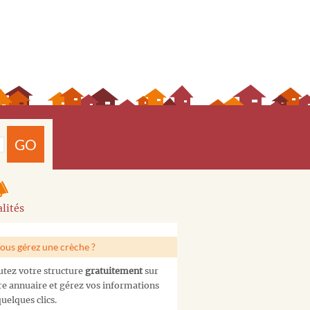
GO
lités
ous gérez une crèche ?
utez votre structure
gratuitement
sur
re annuaire et gérez vos informations
uelques clics.