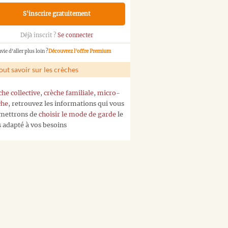
S'inscrire gratuitement
Déjà inscrit ?
Se connecter
vie d'aller plus loin ?
Découvrez l'offre Premium
out savoir sur les crèches
che collective
,
crèche familiale
,
micro-
che
, retrouvez les informations qui vous
mettrons de
choisir le mode de garde
le
s adapté à vos besoins