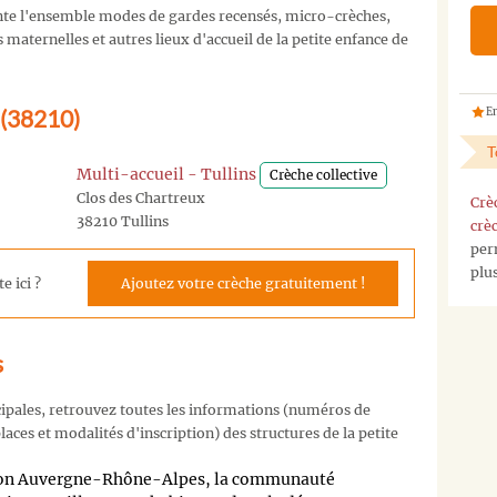
te l'ensemble modes de gardes recensés, micro-crèches,
maternelles et autres lieux d'accueil de la petite enfance de
s (38210)
En
T
Multi-accueil - Tullins
Crèche collective
Clos des Chartreux
Crè
38210 Tullins
crè
per
plu
e ici ?
Ajoutez votre crèche gratuitement !
s
cipales, retrouvez toutes les informations (numéros de
aces et modalités d'inscription) des structures de la petite
ion Auvergne-Rhône-Alpes, la communauté