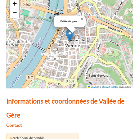
+
−
×
Vallée de gère
Leaflet
|
©
OpenStreetMap
contributors
Informations et coordonnées de Vallée de
Gère
Contact
Téléphone disponible