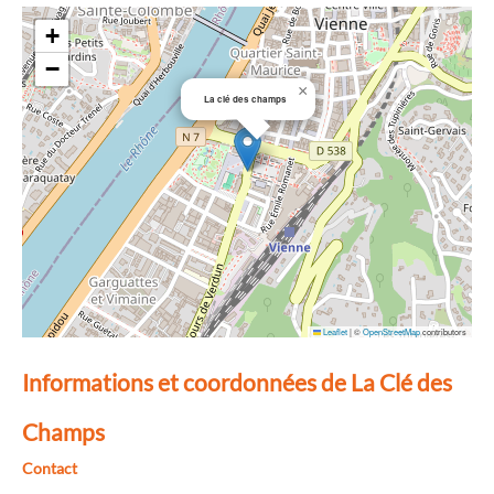
+
−
×
La clé des champs
Leaflet
|
©
OpenStreetMap
contributors
Informations et coordonnées de La Clé des
Champs
Contact