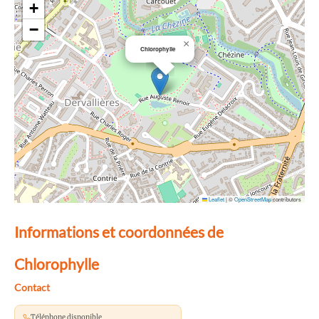
+
−
×
Chlorophylle
Leaflet
|
©
OpenStreetMap
contributors
Informations et coordonnées de
Chlorophylle
Contact
Téléphone disponible