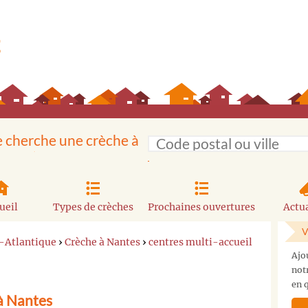
e cherche une crèche à
ueil
Types de crèches
Prochaines ouvertures
Actua
V
e-Atlantique
›
Crèche à Nantes
›
centres multi-accueil
Ajo
not
en q
 à Nantes