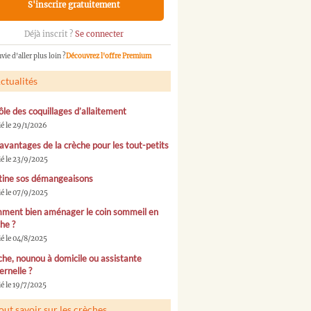
S'inscrire gratuitement
Déjà inscrit ?
Se connecter
vie d'aller plus loin ?
Découvrez l'offre Premium
ctualités
ôle des coquillages d’allaitement
ié le 29/1/2026
avantages de la crèche pour les tout-petits
ié le 23/9/2025
tine sos démangeaisons
ié le 07/9/2025
ment bien aménager le coin sommeil en
he ?
ié le 04/8/2025
he, nounou à domicile ou assistante
rnelle ?
é le 19/7/2025
out savoir sur les crèches