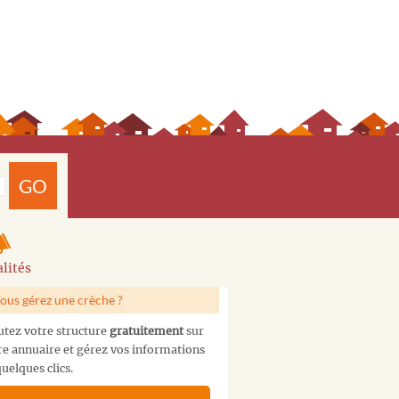
GO
lités
ous gérez une crèche ?
utez votre structure
gratuitement
sur
re annuaire et gérez vos informations
uelques clics.