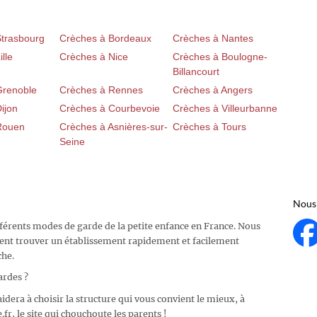
Strasbourg
Crèches à Bordeaux
Crèches à Nantes
lle
Crèches à Nice
Crèches à Boulogne-
Billancourt
Grenoble
Crèches à Rennes
Crèches à Angers
ijon
Crèches à Courbevoie
Crèches à Villeurbanne
Rouen
Crèches à Asnières-sur-
Crèches à Tours
Seine
Nous 
fférents modes de garde de la petite enfance en France. Nous
ent trouver un établissement rapidement et facilement
che.
ardes ?
idera à choisir la structure qui vous convient le mieux, à
fr, le site qui chouchoute les parents !