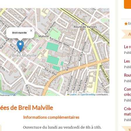
En
×
Breil malville
A
Le r
Publ
Les 
Publ
Rou
Publ
Com
crèc
Leaflet
|
©
OpenStreetMap
contributors
Publ
es de Breil Malville
Crèc
mate
Informations complémentaires
Publi
Ouverture du lundi au vendredi de 8h à 18h.
T