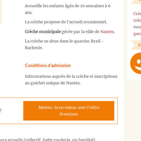
Accueille les enfants âgés de 10 semaines à 6
ans.
Crè
crè
La crèche propose de l'accueil occasionnel.
vou
Crèche municipale
gérée par la ville de
Nantes
.
gar
La crèche se situe dans le quartier Breil -
I
Barberie.
Conditions d'admission
Informations auprès de la crèche et inscriptions
au guichet unique de Nantes.
Mettez-la en valeur avec l'offre
?
Premium
rs accueils (collectif, halte garderie, ou familial)