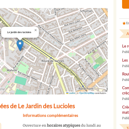
En
×
Le jardin des lucioles
A
Le r
Publ
Les 
Publ
Rou
Publ
Com
crèc
Leaflet
|
©
OpenStreetMap
contributors
Publ
es de Le Jardin des Lucioles
Crèc
mate
Informations complémentaires
Publi
Ouverture en
horaires atypiques
du lundi au
T