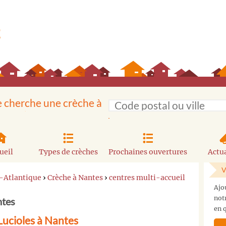
e cherche une crèche à
ueil
Types de crèches
Prochaines ouvertures
Actua
V
e-Atlantique
›
Crèche à Nantes
›
centres multi-accueil
Ajo
not
ntes
en q
Lucioles à Nantes