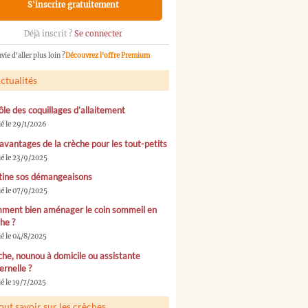
S'inscrire gratuitement
Déjà inscrit ?
Se connecter
vie d'aller plus loin ?
Découvrez l'offre Premium
ctualités
ôle des coquillages d’allaitement
ié le 29/1/2026
avantages de la crèche pour les tout-petits
ié le 23/9/2025
tine sos démangeaisons
ié le 07/9/2025
ment bien aménager le coin sommeil en
he ?
ié le 04/8/2025
he, nounou à domicile ou assistante
rnelle ?
é le 19/7/2025
out savoir sur les crèches