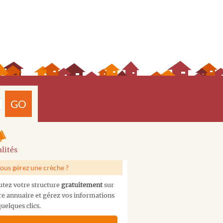
GO
lités
ous gérez une crèche ?
utez votre structure
gratuitement
sur
re annuaire et gérez vos informations
uelques clics.