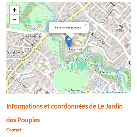
+
−
×
Le jardin des poupies
Leaflet
|
©
OpenStreetMap
contributors
Informations et coordonnées de Le Jardin
des Poupies
Contact