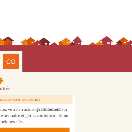
GO
lités
ous gérez une crèche ?
utez votre structure
gratuitement
sur
re annuaire et gérez vos informations
uelques clics.