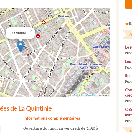
En
×
La quintinie
A
Le r
Publ
Les 
Publ
Rou
Publ
Com
crèc
Leaflet
|
©
OpenStreetMap
contributors
Publ
ées de La Quintinie
Crèc
mate
Informations complémentaires
Publi
Ouverture du lundi au vendredi de 7h30 à
T