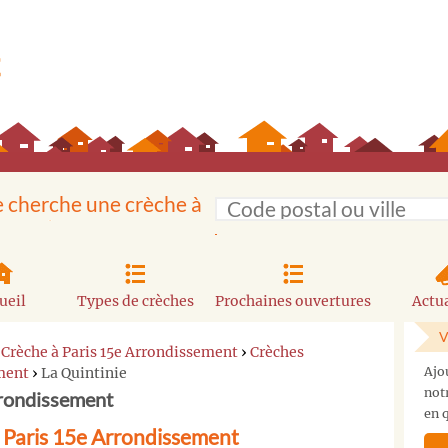
e cherche une crèche à
ueil
Types de crèches
Prochaines ouvertures
Actua
V
›
Crèche à Paris 15e Arrondissement
›
Crèches
ement
›
La Quintinie
Ajo
not
rrondissement
en q
à Paris 15e Arrondissement