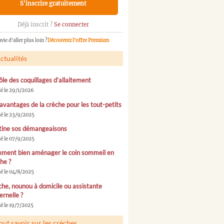
S'inscrire gratuitement
Déjà inscrit ?
Se connecter
vie d'aller plus loin ?
Découvrez l'offre Premium
ctualités
ôle des coquillages d’allaitement
ié le 29/1/2026
avantages de la crèche pour les tout-petits
ié le 23/9/2025
tine sos démangeaisons
ié le 07/9/2025
ment bien aménager le coin sommeil en
he ?
ié le 04/8/2025
he, nounou à domicile ou assistante
rnelle ?
é le 19/7/2025
out savoir sur les crèches