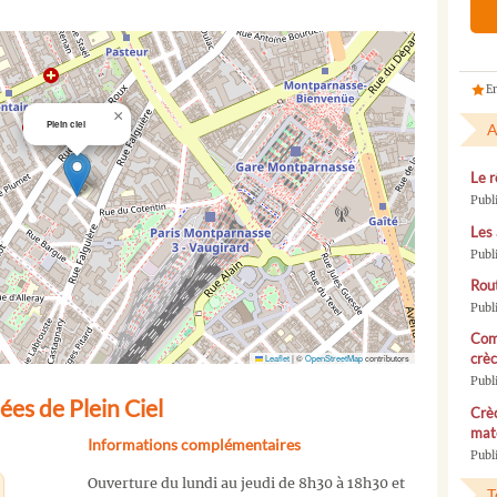
En
×
Plein ciel
A
Le r
Publ
Les 
Publ
Rou
Publ
Com
crèc
Leaflet
|
©
OpenStreetMap
contributors
Publ
es de Plein Ciel
Crèc
mate
Informations complémentaires
Publi
Ouverture du lundi au jeudi de 8h30 à 18h30 et
T