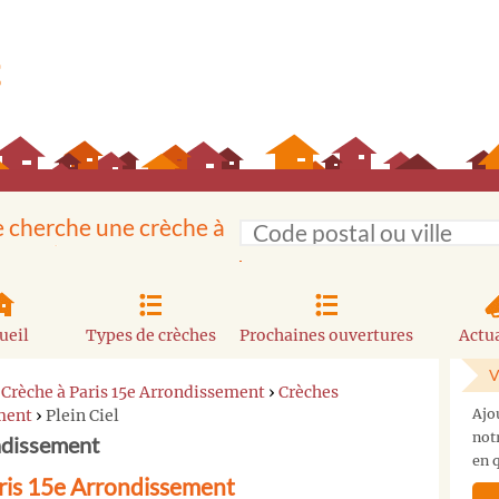
e cherche une crèche à
ueil
Types de crèches
Prochaines ouvertures
Actua
V
›
Crèche à Paris 15e Arrondissement
›
Crèches
ement
›
Plein Ciel
Ajo
not
ondissement
en q
aris 15e Arrondissement