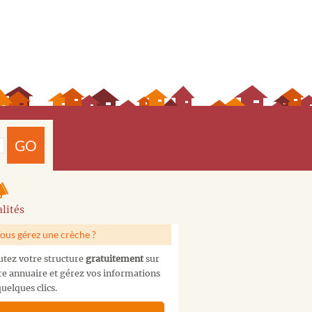
GO
lités
ous gérez une crèche ?
utez votre structure
gratuitement
sur
re annuaire et gérez vos informations
uelques clics.