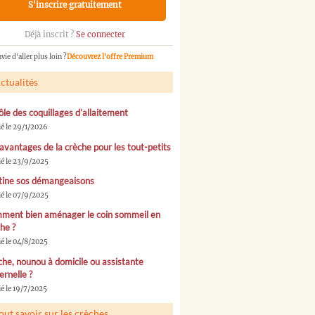
S'inscrire gratuitement
Déjà inscrit ?
Se connecter
vie d'aller plus loin ?
Découvrez l'offre Premium
ctualités
ôle des coquillages d’allaitement
ié le 29/1/2026
avantages de la crèche pour les tout-petits
ié le 23/9/2025
tine sos démangeaisons
ié le 07/9/2025
ment bien aménager le coin sommeil en
he ?
ié le 04/8/2025
he, nounou à domicile ou assistante
rnelle ?
é le 19/7/2025
out savoir sur les crèches