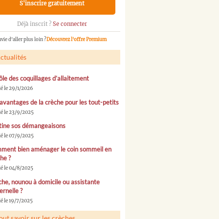
S'inscrire gratuitement
Déjà inscrit ?
Se connecter
vie d'aller plus loin ?
Découvrez l'offre Premium
ctualités
ôle des coquillages d’allaitement
ié le 29/1/2026
avantages de la crèche pour les tout-petits
ié le 23/9/2025
tine sos démangeaisons
ié le 07/9/2025
ment bien aménager le coin sommeil en
he ?
ié le 04/8/2025
he, nounou à domicile ou assistante
rnelle ?
é le 19/7/2025
out savoir sur les crèches