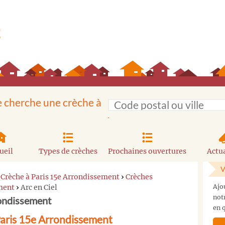
e cherche une crèche à
ueil
Types de crèches
Prochaines ouvertures
Actua
V
›
Crèche à Paris 15e Arrondissement
›
Crèches
ement
›
Arc en Ciel
Ajo
not
rondissement
en q
Paris 15e Arrondissement