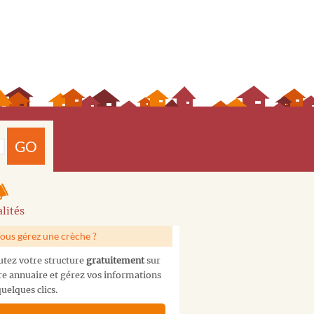
GO
lités
ous gérez une crèche ?
utez votre structure
gratuitement
sur
re annuaire et gérez vos informations
uelques clics.