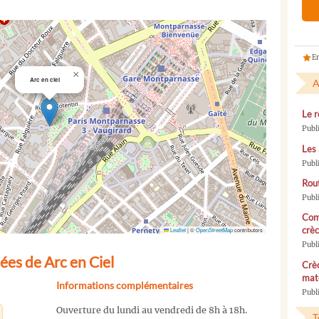
En
×
Arc en ciel
A
Le r
Publ
Les 
Publ
Rou
Publ
Com
crèc
Leaflet
|
©
OpenStreetMap
contributors
Publ
es de Arc en Ciel
Crèc
mate
Informations complémentaires
Publi
Ouverture du lundi au vendredi de 8h à 18h.
T