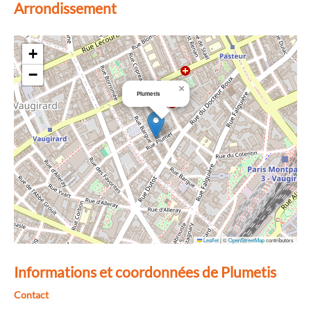
Arrondissement
+
−
×
Plumetis
Leaflet
|
©
OpenStreetMap
contributors
Informations et coordonnées de Plumetis
Contact